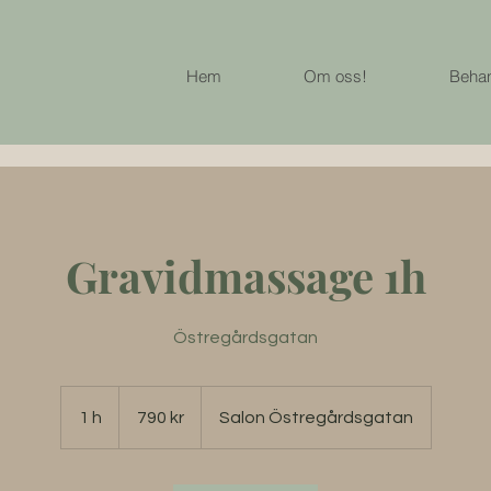
Hem
Om oss!
Behan
Gravidmassage 1h
Östregårdsgatan
790
svenska
1 h
1
790 kr
Salon Östregårdsgatan
kronor