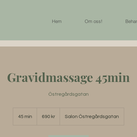
Hem
Om oss!
Behan
Gravidmassage 45min
Östregårdsgatan
690
svenska
45 min
4
690 kr
Salon Östregårdsgatan
kronor
5
m