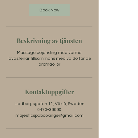
Book Now
Beskrivning av tjänsten
Massage bejanding med varma
lavastenar tillsammans med valdoftande
aromaoljor
Kontaktuppgifter
Liedbergsgatan 11, Växjö, Sweden
0470-39990
majesticspabookings@gmail.com