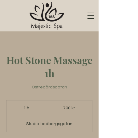
Hot Stone Massage
1h
Östregårdsgatan
790
svenska
1 h
1
790 kr
kronor
Studio Liedbergsgatan