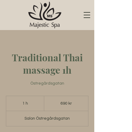
Traditional Thai
massage 1h
Östregårdsgatan
690
svenska
1 h
1
690 kr
kronor
Salon Östregårdsgatan