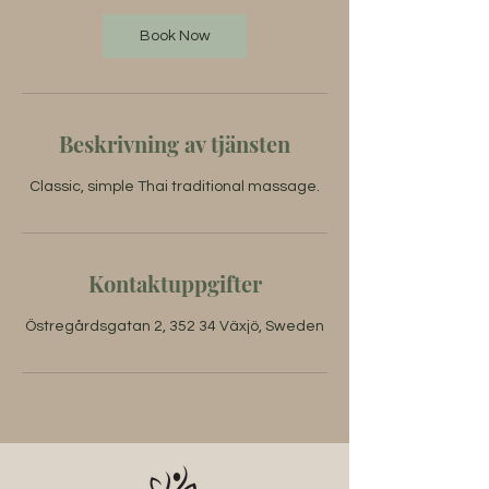
Book Now
Beskrivning av tjänsten
Classic, simple Thai traditional massage.
Kontaktuppgifter
Östregårdsgatan 2, 352 34 Växjö, Sweden