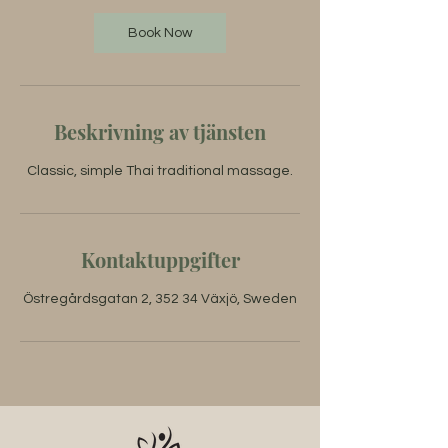
Book Now
Beskrivning av tjänsten
Classic, simple Thai traditional massage.
Kontaktuppgifter
Östregårdsgatan 2, 352 34 Växjö, Sweden