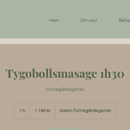
Hem
Om oss!
Behan
Tygobollsmasage 1h30
Östregårdsgatan
1 190
svenska
1 h
1
1 190 kr
Salon Östregårdsgatan
kronor